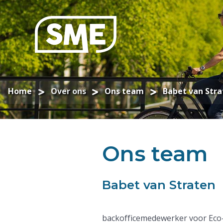
Home
Over ons
Ons team
Babet van Stra
Ons team
Babet van Straten
backofficemedewerker voor Eco