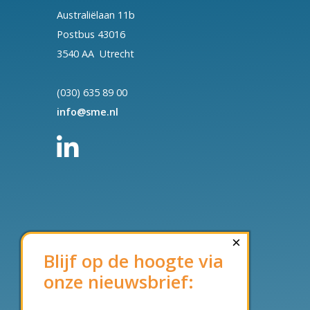
Australiëlaan 11b
Postbus 43016
3540 AA Utrecht
(030) 635 89 00
info@sme.nl
×
Blijf op de hoogte via
onze nieuwsbrief: