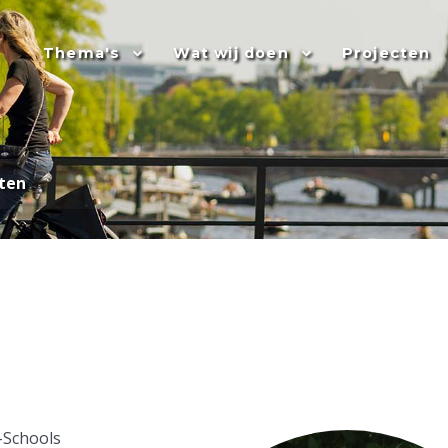
Thema's
Wat wij doen
Projecten
ten
-Schools