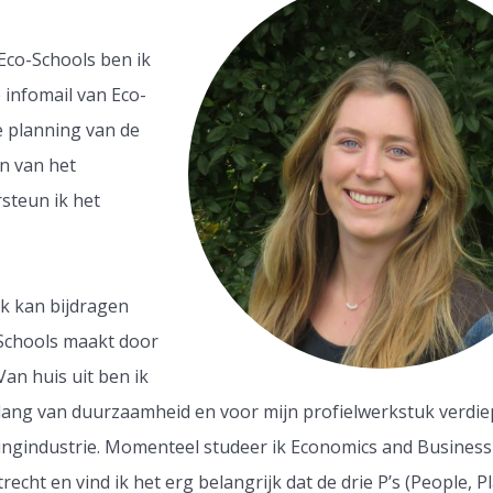
Eco-Schools ben ik
 infomail van Eco-
e planning van de
en van het
steun ik het
ik kan bijdragen
-Schools maakt door
an huis uit ben ik
lang van duurzaamheid en voor mijn profielwerkstuk verdie
ingindustrie. Momenteel studeer ik Economics and Business
echt en vind ik het erg belangrijk dat de drie P’s (People, P