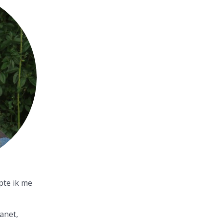
pte ik me
lanet,