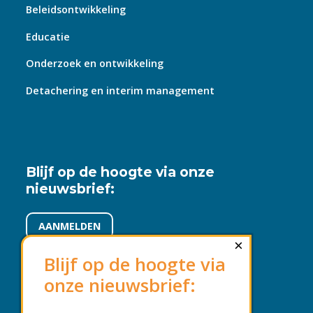
Beleidsontwikkeling
Educatie
Onderzoek en ontwikkeling
Detachering en interim management
Blijf op de hoogte via onze
nieuwsbrief:
AANMELDEN
×
Blijf op de hoogte via
onze nieuwsbrief:
Voorwaarden en beleid