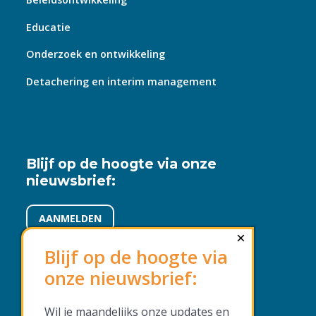
Educatie
Onderzoek en ontwikkeling
Detachering en interim management
Blijf op de hoogte via onze
nieuwsbrief:
AANMELDEN
×
Blijf op de hoogte via
onze nieuwsbrief:
Voorwaarden en beleid
Wil je maandelijks onze updates en