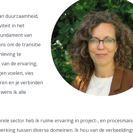
aan duurzaamheid,
iteit in het
 fundament van
ns om de transitie
nleving te
t van de ervaring,
en voelen, vies
en en je verbinden
wens ik alle
urele sector heb ik ruime ervaring in project-, en procesm
werking tussen diverse domeinen. Ik hou van de verbeelding