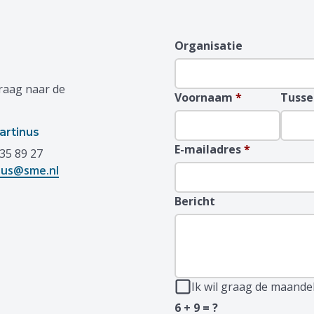
Organisatie
raag naar de
Voornaam
*
Tusse
artinus
E-mailadres
*
35 89 27
nus@sme.nl
Bericht
Ik wil graag de maande
6 + 9 = ?