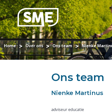
Home
Over ons
Ons team
Nienke Martin
Ons team
Nienke Martinus
adviseur educatie