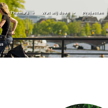
Thema's
Wat wij doen
Projecten
us