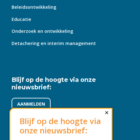
Beleidsontwikkeling
Educatie
Onderzoek en ontwikkeling
Detachering en interim management
Blijf op de hoogte via onze
nieuwsbrief:
AANMELDEN
×
Blijf op de hoogte via
onze nieuwsbrief:
Voorwaarden en beleid