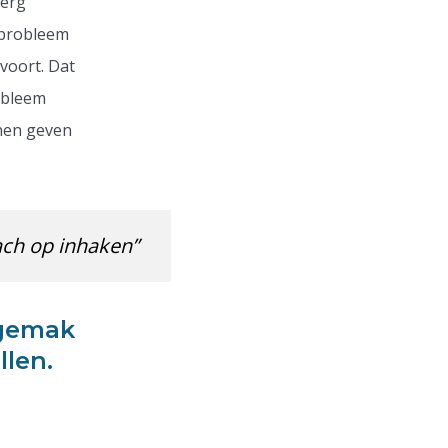
 erg
 probleem
voort. Dat
obleem
nnen geven
ach op inhaken”
 gemak
llen.