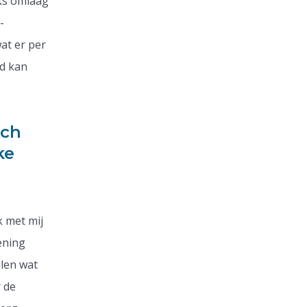
jks omlaag
-
at er per
ed kan
ach
ke
k met mij
ening
llen wat
 de