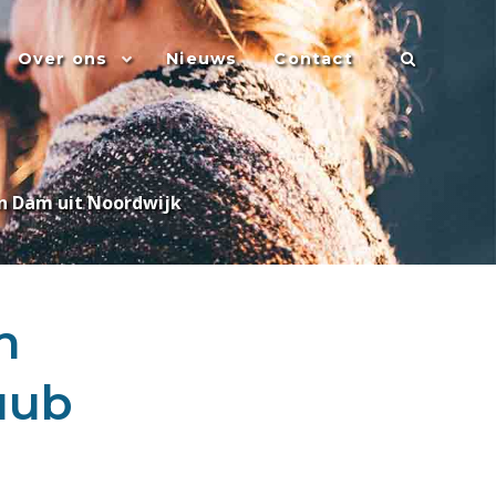
Over ons
Nieuws
Contact
n Dam uit Noordwijk
n
uub