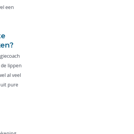
wel een
te
ken?
rgiecoach
 de lippen
el al veel
uit pure
ekening