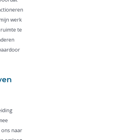
nctioneren
 mijn werk
 ruimte te
anderen
 waardoor
even
eiding
rmee
 ons naar