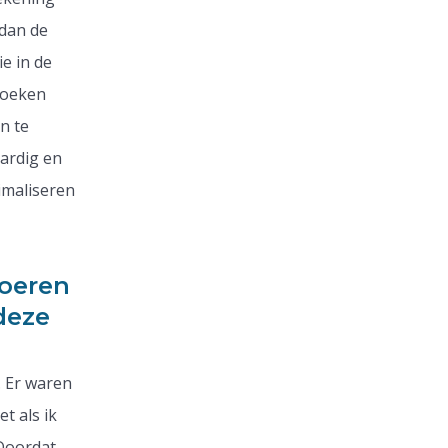
 dan de
e in de
zoeken
n te
ardig en
imaliseren
voeren
deze
. Er waren
t als ik
 Doordat