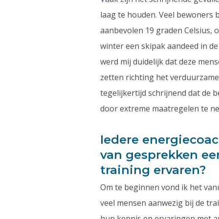
laag te houden. Veel bewoners b
aanbevolen 19 graden Celsius, of
winter een skipak aandeed in d
werd mij duidelijk dat deze men
zetten richting het verduurzam
tegelijkertijd schrijnend dat de
door extreme maatregelen te n
Iedere energiecoac
van gesprekken een
training ervaren?
Om te beginnen vond ik het vanu
veel mensen aanwezig bij de train
hun kennis en ervaringen met a