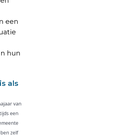
een
n een
uatie
an hun
is als
najaar van
tijds een
gemeente
ben zelf