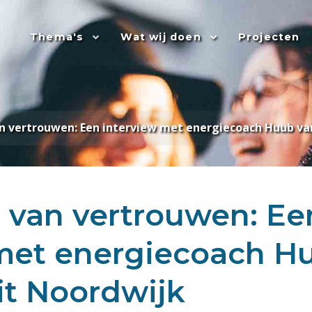
Thema's
Wat wij doen
Projecten
n vertrouwen: Een interview met energiecoach Huub va
 van vertrouwen: Ee
 met energiecoach H
t Noordwijk