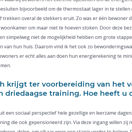
esluiten bijvoorbeeld om de thermostaat lager in te stellen
 trekken overal de stekkers eruit. Zo was er één bewoner di
e woonkamer om maar niet te hoeven stoken. Door deze be
sen simpelweg niet de mogelijkheid hebben om grote stappe
en van hun huis. Daarom vind ik het ook zo bewonderingswa
 bewoners er echt alles aan doen hun energierekening te min
emen.
h krijgt ter voorbereiding van het 
 driedaagse training. Hoe heeft u 
it een sociaal perspectief hele gezellige en leerzame dagen
ing die ook gepensioneerd zijn. Via deze ingang willen zij ne
nderen delen, om elkaar weer een stapje verder te helpen.