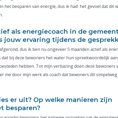
 in het besparen van energie, dus ik had het gevoel dat dit 
n.
tief als energiecoach in de gemeen
s jouw ervaring tijdens de gesprek
i afgerond, dus ik ben nu ongeveer 5 maanden actief als ene
is dat bij deze bewoners het water hun spreekwoordelijk aan
te besteden hebben. Tot mijn verbazing doen deze bewoners w
eer me door mijn werk als coach dat bewoners dit simpelweg 
ies er uit? Op welke manieren zijn
et besparen?
llen waarbij bewoners het extreme opzoeken om de energier