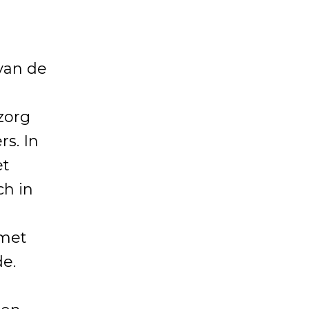
 van de
zorg
s. In
et
h in
e
 met
e.