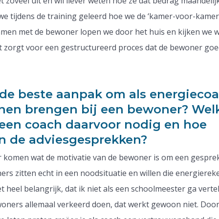
et zoveel uit en wil liever weten hoe ze dat bedrag maandeli
e tijdens de training geleerd hoe we de ‘kamer-voor-kamer
men met de bewoner lopen we door het huis en kijken we w
t zorgt voor een gestructureerd proces dat de bewoner go
 de beste aanpak om als energieco
nnen brengen bij een bewoner? Wel
t een coach daarvoor nodig en hoe
 in de adviesgesprekken?
er komen wat de motivatie van de bewoner is om een gespre
rs zitten echt in een noodsituatie en willen die energierek
t heel belangrijk, dat ik niet als een schoolmeester ga verte
oners allemaal verkeerd doen, dat werkt gewoon niet. Door