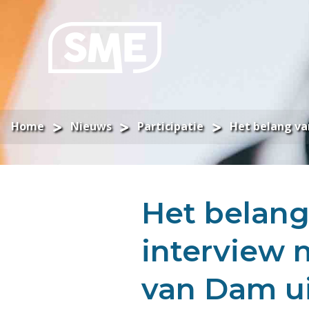
Home
Nieuws
Participatie
Het belang va
Het belang
interview
van Dam ui