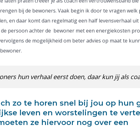
 laten praten creëer je als coach een vertrouwensband die
 brengen bij de bewoners. Vaak begin ik door te vragen welk
en, en daar komt dan regelmatig een half levensverhaal uit 
r je de persoon achter de bewoner met een energiekosten pr
 vervolgens de mogelijkheid om beter advies op maat te ku
 bewoner.
oners hun verhaal eerst doen, daar kun jij als co
ch zo te horen snel bij jou op hun
jkse leven en worstelingen te verte
f moeten ze hiervoor nog over een