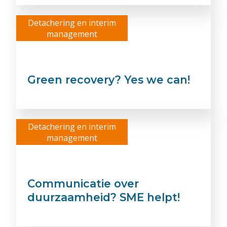
Detachering en interim
management
12 jul 2020
door
Hak
Green recovery? Yes we can!
Detachering en interim
management
25 nov 2019
door
Machiel
Communicatie over
duurzaamheid? SME helpt!