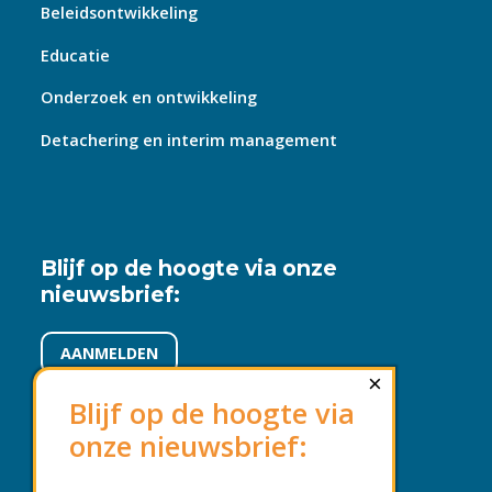
Beleidsontwikkeling
Educatie
Onderzoek en ontwikkeling
Detachering en interim management
Blijf op de hoogte via onze
nieuwsbrief:
AANMELDEN
×
Blijf op de hoogte via
onze nieuwsbrief:
Voorwaarden en beleid