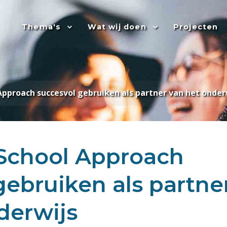
Thema's
Wat wij doen
Projecten
Approach succesvol gebruiken als partner van het onder
School Approach
gebruiken als partne
derwijs