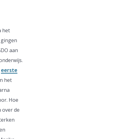
a het
n gingen
 GDO aan
onderwijs.
e
eerste
n het
aarna
oor. Hoe
n over de
sterken
ken