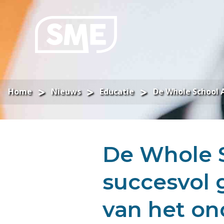
Home
Nieuws
Educatie
De Whole School 
De Whole 
succesvol 
van het on