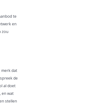
 aanbod te
etwerk en
n zou
k merk dat
espreek de
l al doet
, en wat
en stellen