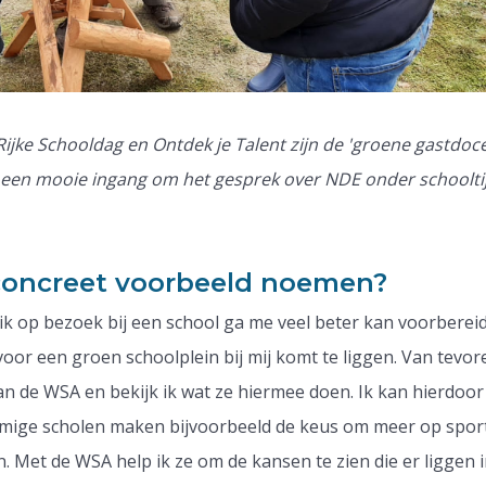
jke Schooldag en Ontdek je Talent zijn de 'groene gastdoc
n een mooie ingang om het gesprek over NDE onder schooltij
 concreet voorbeeld noemen?
 ik op bezoek bij een school ga me veel beter kan voorberei
oor een groen schoolplein bij mij komt te liggen. Van tevor
van de WSA en bekijk ik wat ze hiermee doen. Ik kan hierdoor
mmige scholen maken bijvoorbeeld de keus om meer op spor
n. Met de WSA help ik ze om de kansen te zien die er liggen 