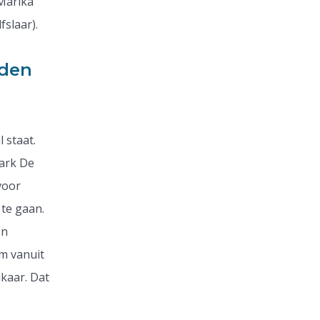
Marika
slaar).
eden
 staat.
park De
voor
te gaan.
en
om vanuit
kaar. Dat