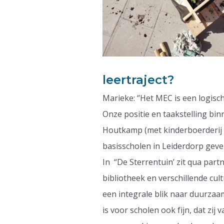
leertraject?
Marieke: ‘’Het MEC is een logisc
Onze positie en taakstelling bi
Houtkamp (met kinderboerderij 
basisscholen in Leiderdorp gev
In “De Sterrentuin’ zit qua partne
bibliotheek en verschillende cul
een integrale blik naar duurzaa
is voor scholen ook fijn, dat zij 