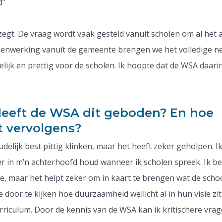
’’
 zegt. De vraag wordt vaak gesteld vanuit scholen om al het
amenwerking vanuit de gemeente brengen we het volledige n
telijk en prettig voor de scholen. Ik hoopte dat de WSA daari
Heeft de WSA dit geboden? En hoe
t vervolgens?
oudelijk best pittig klinken, maar het heeft zeker geholpen. I
der in m’n achterhoofd houd wanneer ik scholen spreek. Ik b
ze, maar het helpt zeker om in kaart te brengen wat de schoo
 door te kijken hoe duurzaamheid wellicht al in hun visie zit
urriculum. Door de kennis van de WSA kan ik kritischere vrag