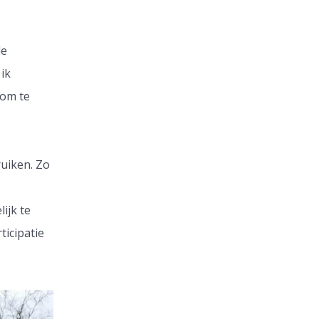
de
ik
 om te
ruiken. Zo
ijk te
ticipatie