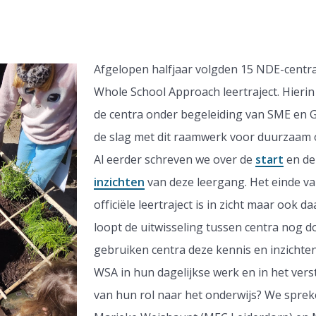
Afgelopen halfjaar volgden 15 NDE-centr
Whole School Approach leertraject. Hieri
de centra onder begeleiding van SME en
de slag met dit raamwerk voor duurzaam 
Al eerder schreven we over de
start
en d
inzichten
van deze leergang. Het einde va
officiële leertraject is in zicht maar ook d
loopt de uitwisseling tussen centra nog d
gebruiken centra deze kennis en inzichte
WSA in hun dagelijkse werk en in het ver
van hun rol naar het onderwijs? We spre