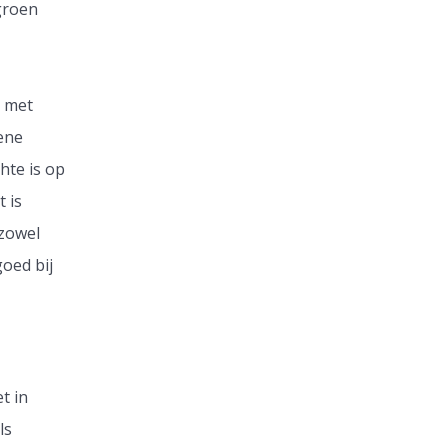
groen
r met
ene
hte is op
t is
 zowel
goed bij
t in
ls