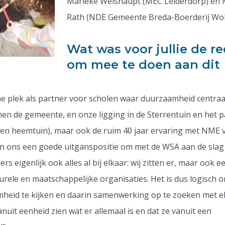
Marieke Weishaupt (MEC Leiderdorp) en 
Rath (NDE Gemeente Breda-Boerderij Wolf
Wat was voor jullie de r
om mee te doen aan dit
he plek als partner voor scholen waar duurzaamheid centraal
nnen de gemeente, en onze ligging in de Sterrentuin en het 
en heemtuin), maar ook de ruim 40 jaar ervaring met NME 
en ons een goede uitganspositie om met de WSA aan de slag 
rs eigenlijk ook alles al bij elkaar: wij zitten er, maar ook e
turele en maatschappelijke organisaties. Het is dus logisch 
mheid te kijken en daarin samenwerking op te zoeken met el
vanuit eenheid zien wat er allemaal is en dat ze vanuit een