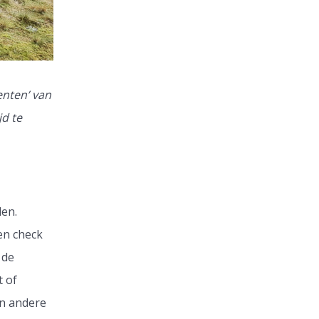
enten’ van
d te
den.
en check
 de
t of
in andere