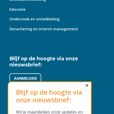
Educatie
Onderzoek en ontwikkeling
Detachering en interim management
Blijf op de hoogte via onze
nieuwsbrief:
AANMELDEN
×
Blijf op de hoogte via
onze nieuwsbrief:
Voorwaarden en beleid
Wil je maandelijks onze updates en