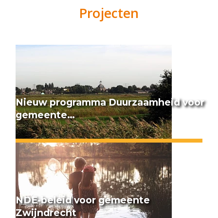
Projecten
Nieuw programma Duurzaamheid voor
gemeente…
NDE-beleid voor gemeente
Zwijndrecht