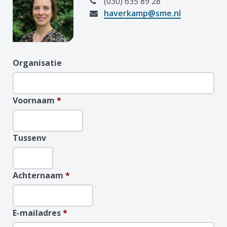
(030) 635 89 28
haverkamp@sme.nl
Organisatie
Voornaam
*
Tussenv
Achternaam
*
E-mailadres
*